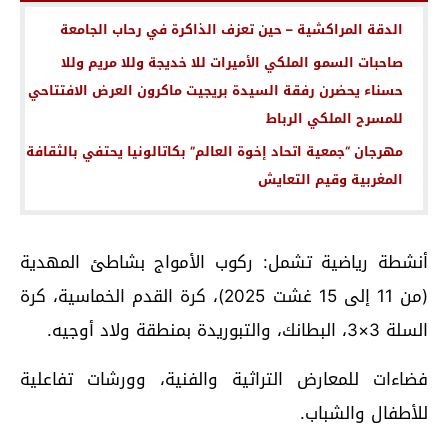
الدقة المراكشية – حين تعزف الذاكرة في رحاب الجامعة
صاحبات السمو الملكي الأميرات للا خديجة وللا مريم وللا
حسناء يحضرن رفقة السيدة بريجيت ماكرون العرض الافتتاحي
للمسرح الملكي الرباط
مهرجان “جمعية اتحاد إخوة العالم” بكاتالونيا يحتفي بالثقافة
المغربية وقيم التعايش
أنشطة رياضية تشمل: ركوب الأمواج بشاطئ المهدية
(من 11 إلى 15 غشت 2025)، كرة القدم الخماسية، كرة
السلة 3×3، البطانك، والتبوريدة بمنطقة ولاد أوجيه.
فضاءات للمعارض التراثية والفنية، وورشات تفاعلية
للأطفال والشباب.