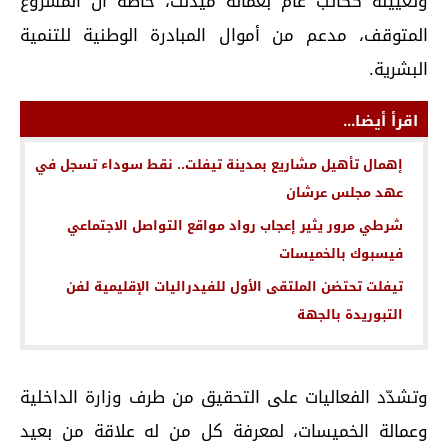
وتعيينه ككاتب عام بعمالة ميدلت، خاصة أن المشروع
المتوقف، مدعم من أموال المبادرة الوطنية للتنمية
البشرية.
اقرأ أيضا...
إهمال تأهيل مشاريع بمدينة تيفلت.. نقط سوداء تسجل في
عهد مجلس عرشان
شرطي مرور يثير إعجاب رواد مواقع التواصل الاجتماعي
فيسبوك بالخميسات
تيفلت تحتضن الملتقى الأول للفيدراليات الإقليمية لفن
التبوريدة بالجهة
وتشدّد الفعاليات على التحقيق من طرف وزارة الداخلية
وعمالة الخميسات، لمعرفة كل من له علاقة من بعيد