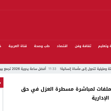
ة وتعليم
ثقافة وفن
اقتصاد
طب وصحة
قناة العربية
خ
ة ومليلية تتحول إلى مأساة إنسانية!
11:33
أفضل ساعة يدوية 2026 تجمع بين الأناقة والدقة
“قراءة في مشاركة المنتخب المغربي لكرة القدم في كأس العالم FIFA 2026 ”
م
الملفات لمباشرة مسطرة العزل في حق
 بيئيا بغابة المقاومة بمدينة الخميسات
لإدارية
ل تيفلت يجمع السياسيين “الأصدقاء/الأعداء” في الموسم السنوي للتبوريدة في د
سابق محمود عرشان رئيسا للكونفدرالية الإفريقية للكرة الحديدية؟