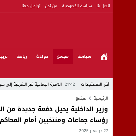
اتصل بنا
سياسة الخصوصية
من نحن
تواصل معنا
سياسة
مجتمع
حوادث
رياضة
تربي
أخر المستجدات
21:42
الهجرة الجماعية غير الشرعية إلى سبت
21:16
بين المشروع الرياضي والإنجاز التاريخي: 
الرئيسية
مجتمع
وزير الداخلية يحيل دفعة جديدة من 
08:50
مبادرات مواطنة وشركاؤها ينظمون ورشا
رؤساء جماعات ومنتخبين أمام المحاكم ا
22:59
رئيس جماعة عين الجوهرة سيدي بوخلخا
27 ديسمبر 2025
09:55
تساؤلات.. كيف أصبح العميد الأمني ال