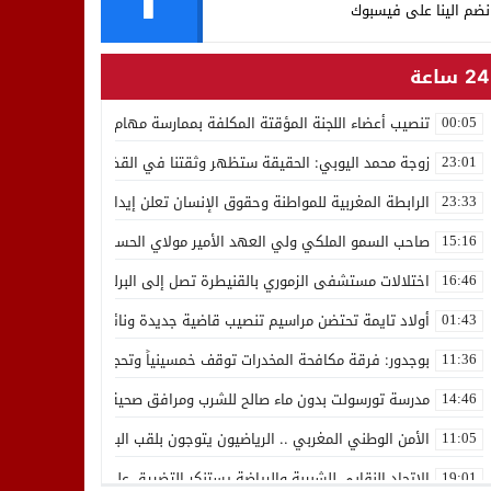
نضم الينا على فيسبوك
24 ساعة
تنصيب أعضاء اللجنة المؤقتة المكلفة بممارسة مهام المجلس الوطني للص
00:05
زوجة محمد اليوبي: الحقيقة ستظهر وثقتنا في القضاء ثابتة
23:01
الرابطة المغربية للمواطنة وحقوق الإنسان تعلن إيداع رئيسها إدريس 
23:33
صاحب السمو الملكي ولي العهد الأمير مولاي الحسن يدشن “برج محمد 
15:16
اختلالات مستشفى الزموري بالقنيطرة تصل إلى البرلمان واستقالة مدير
16:46
أولاد تايمة تحتضن مراسيم تنصيب قاضية جديدة ونائب لوكيل الملك بالمح
01:43
بوجدور: فرقة مكافحة المخدرات توقف خمسينياً وتحجز 10 كيلوغرامات من الشيرا
11:36
مدرسة تورسولت بدون ماء صالح للشرب ومرافق صحية في وضعية كارثية،أولي
14:46
الأمن الوطني المغربي .. الرياضيون يتوجون بلقب البطولة العربية للعدو 
11:05
الاتحاد النقابي للشبيبة والرياضة يستنكر التضييق على الموظفين بجهة ا
19:01