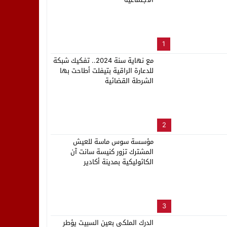
لب بنزاهة النهائي
1
مع نهاية سنة 2024.. تفكيك شبكة
للدعارة الراقية بتيفلت أطاحت بها
الشرطة القضائية
2
مؤسسة سوس ماسة للعيش
المشترك تزور كنيسة سانت آن
الكاثوليكية بمدينة أكادير
3
الدرك الملكي بعين السبيت يؤطر