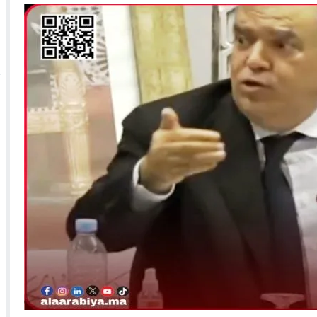
 الأحداث فيها بصيغة أخرى
10:29
الجيش الملكي ينتفض ضد تعيين “ندالا” ويطا
 الجمعيات وملف “ماء القصبة” يفجّر الأوضاع
ا