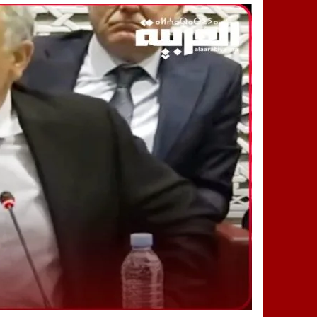
14:25
“العربية.ما” تنشر أخبار تيفلت وأصداء
18:23
طاطا: “اعتداء” على حقوقي يشعل غضب
13:35
عقول الغد تصنع المستقبل: مسابقة “Robot Innov” بمراكش تؤسس لجيل الابتكار والتكنولوجي