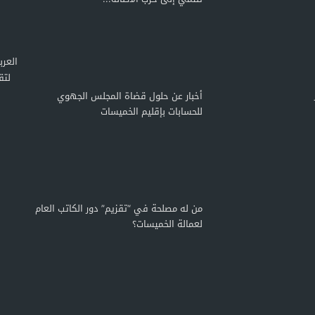
لتق
أخبار عن حلول قضاة المجلس الجهوي
للحسابات بإقليم الخميسات
من له مصلحة في “تقزيم” دور الكاتب العام
لعمالة الخميسات؟