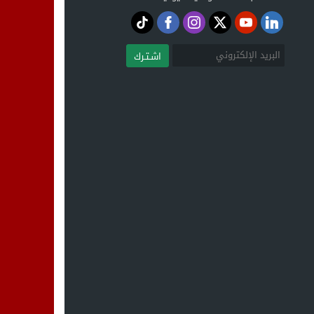
اشـتـرك