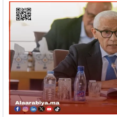
 الأحداث فيها بصيغة أخرى
10:29
الجيش الملكي ينتفض ضد تعيين “ندالا” ويطا
 الجمعيات وملف “ماء القصبة” يفجّر الأوضاع
ا