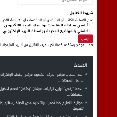
شروط التعليق :
عدم الإساءة للكاتب أو للأشخاص أو للمقدسات أو مهاجمة الأديان 
أعلمني بمتابعة التعليقات بواسطة البريد الإلكتروني.
أعلمني بالمواضيع الجديدة بواسطة البريد الإلكتروني.
هذا الموقع يستخدم خدمة أكيسميت للتقليل من البريد المزعجة.
ا
الاحدث
بعد انسحاب مرشح الحركة الشعبية مرشح الإتحاد الإشتراك
يواصل التحركات...
بعدما “رفض” أوزين تزكيته.. عرشان “يحتضن” لخصم لدخول 
الانتخابات...
مجانية التعليم خط أحمر… والتعليم مدى الحياة يستلزم إطار
تنظيميًا...
انسحاب مرشح حزب الحركة الشعبية من منافسة الانتخابات