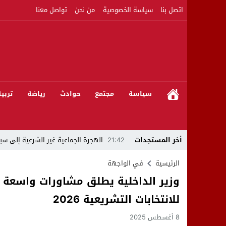
اتصل بنا
سياسة الخصوصية
من نحن
تواصل معنا
سياسة
مجتمع
حوادث
رياضة
تربي
أخر المستجدات
21:42
الهجرة الجماعية غير الشرعية إلى سبت
21:16
بين المشروع الرياضي والإنجاز التاريخي: 
الرئيسية
في الواجهة
وزير الداخلية يطلق مشاورات واسعة مع
08:50
مبادرات مواطنة وشركاؤها ينظمون ورشا
للانتخابات التشريعية 2026
22:59
رئيس جماعة عين الجوهرة سيدي بوخلخا
8 أغسطس 2025
09:55
تساؤلات.. كيف أصبح العميد الأمني ال