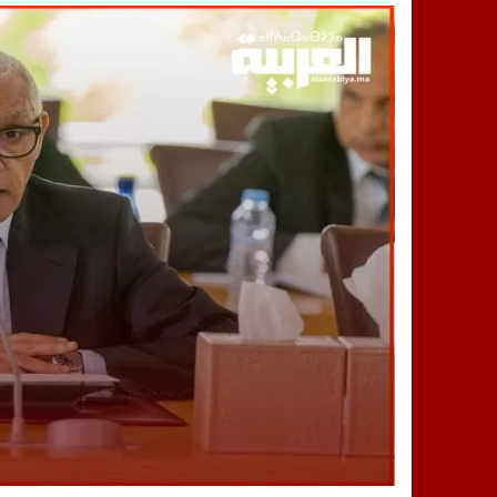
14:25
“العربية.ما” تنشر أخبار تيفلت وأصداء
18:23
طاطا: “اعتداء” على حقوقي يشعل غضب
13:35
عقول الغد تصنع المستقبل: مسابقة “Robot Innov” بمراكش تؤسس لجيل الابتكار والتكنولوجي